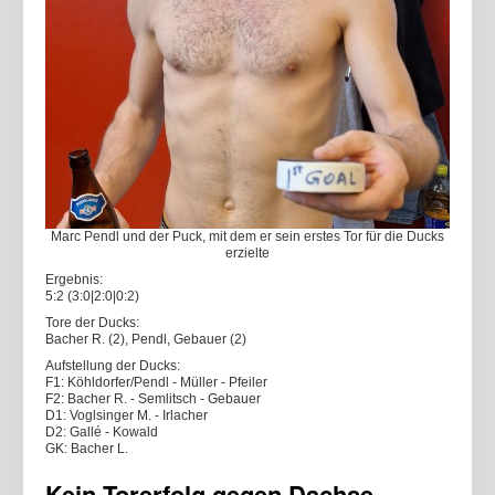
Marc Pendl und der Puck, mit dem er sein erstes Tor für die Ducks
erzielte
Ergebnis:
5:2 (3:0|2:0|0:2)
Tore der Ducks:
Bacher R. (2), Pendl, Gebauer (2)
Aufstellung der Ducks:
F1: Köhldorfer/Pendl - Müller - Pfeiler
F2: Bacher R. - Semlitsch - Gebauer
D1: Voglsinger M. - Irlacher
D2: Gallé - Kowald
GK: Bacher L.
Kein Torerfolg gegen Dachse