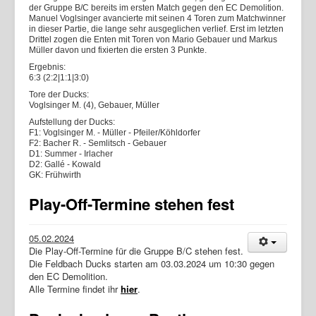
der Gruppe B/C bereits im ersten Match gegen den EC Demolition.
Manuel Voglsinger avancierte mit seinen 4 Toren zum Matchwinner
in dieser Partie, die lange sehr ausgeglichen verlief. Erst im letzten
Drittel zogen die Enten mit Toren von Mario Gebauer und Markus
Müller davon und fixierten die ersten 3 Punkte.
Ergebnis:
6:3 (2:2|1:1|3:0)
Tore der Ducks:
Voglsinger M. (4), Gebauer, Müller
Aufstellung der Ducks:
F1: Voglsinger M. - Müller - Pfeiler/Köhldorfer
F2: Bacher R. - Semlitsch - Gebauer
D1: Summer - Irlacher
D2: Gallé - Kowald
GK: Frühwirth
Play-Off-Termine stehen fest
05.02.2024
Die Play-Off-Termine für die Gruppe B/C stehen fest.
Die Feldbach Ducks starten am 03.03.2024 um 10:30 gegen
den EC Demolition.
Alle Termine findet ihr
hier
.