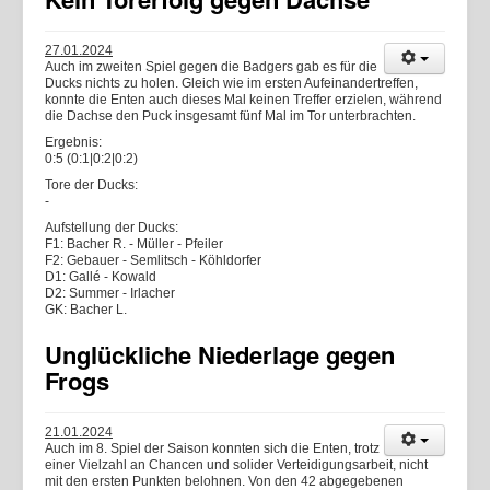
27.01.2024
Auch im zweiten Spiel gegen die Badgers gab es für die
Ducks nichts zu holen. Gleich wie im ersten Aufeinandertreffen,
konnte die Enten auch dieses Mal keinen Treffer erzielen, während
die Dachse den Puck insgesamt fünf Mal im Tor unterbrachten.
Ergebnis:
0:5 (0:1|0:2|0:2)
Tore der Ducks:
-
Aufstellung der Ducks:
F1: Bacher R. - Müller - Pfeiler
F2: Gebauer - Semlitsch - Köhldorfer
D1: Gallé - Kowald
D2: Summer - Irlacher
GK: Bacher L.
Unglückliche Niederlage gegen
Frogs
21.01.2024
Auch im 8. Spiel der Saison konnten sich die Enten, trotz
einer Vielzahl an Chancen und solider Verteidigungsarbeit, nicht
mit den ersten Punkten belohnen. Von den 42 abgegebenen