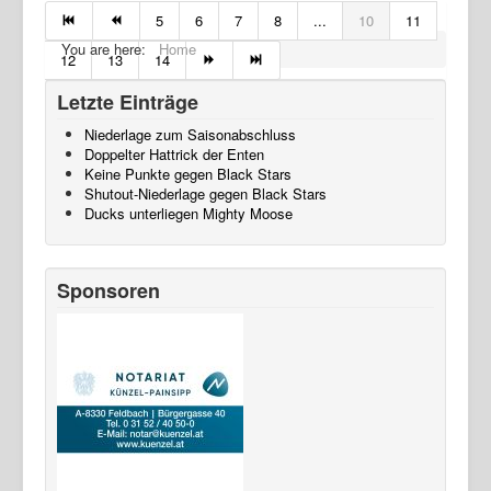
5
6
7
8
...
10
11
You are here:
Home
12
13
14
Letzte Einträge
Niederlage zum Saisonabschluss
Doppelter Hattrick der Enten
Keine Punkte gegen Black Stars
Shutout-Niederlage gegen Black Stars
Ducks unterliegen Mighty Moose
Sponsoren