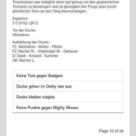
Torschüssen war lediglich einer gut genug um den gegnerischen
Tormann zu bezwingen und so genügten den Frogs zwei (recht
glückliche) Tore um den Sieg davonzutragen.
Ergebnis:
1:2 (0:0|1:1|0:1)
Tor der Ducks:
Wickstrom
Aufstellung der Ducks:
F1: Wickstrom - Müller - Pfeiler
F2: Bacher R. - Voglsinger M. - Gebauer
D: Gallé - Kowald - Summer
GK: Bacher L.
Keine Tore gegen Badgers
Ducks gehen im Derby leer aus
Ducks bleiben sieglos
Keine Punkte gegen Mighty Moose
Page 10 of 34