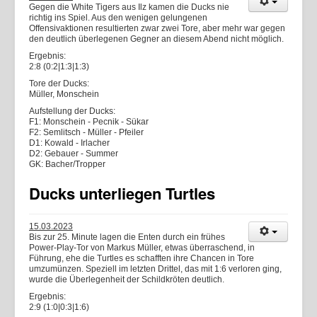
Gegen die White Tigers aus Ilz kamen die Ducks nie
richtig ins Spiel. Aus den wenigen gelungenen
Offensivaktionen resultierten zwar zwei Tore, aber mehr war gegen
den deutlich überlegenen Gegner an diesem Abend nicht möglich.
Ergebnis:
2:8 (0:2|1:3|1:3)
Tore der Ducks:
Müller, Monschein
Aufstellung der Ducks:
F1: Monschein - Pecnik - Sükar
F2: Semlitsch - Müller - Pfeiler
D1: Kowald - Irlacher
D2: Gebauer - Summer
GK: Bacher/Tropper
Ducks unterliegen Turtles
15.03.2023
Bis zur 25. Minute lagen die Enten durch ein frühes
Power-Play-Tor von Markus Müller, etwas überraschend, in
Führung, ehe die Turtles es schafften ihre Chancen in Tore
umzumünzen. Speziell im letzten Drittel, das mit 1:6 verloren ging,
wurde die Überlegenheit der Schildkröten deutlich.
Ergebnis:
2:9 (1:0|0:3|1:6)