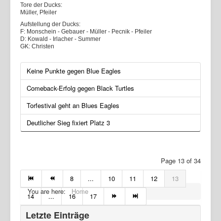
Tore der Ducks:
Müller, Pfeiler
Aufstellung der Ducks:
F: Monschein - Gebauer - Müller - Pecnik - Pfeiler
D: Kowald - Irlacher - Summer
GK: Christen
Keine Punkte gegen Blue Eagles
Comeback-Erfolg gegen Black Turtles
Torfestival geht an Blues Eagles
Deutlicher Sieg fixiert Platz 3
Page 13 of 34
8
...
10
11
12
13
You are here:
Home
14
...
16
17
Letzte Einträge