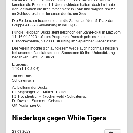
dieser Partie für die Ducks nichts zu holen. Bis zur 29. Minute
konnten die Enten ein 1:1-Unentschieden halten, doch im Laufe
der Zeit kamen die Ilzer immer mehr in Fahrt und sorgten, speziell
im Schlussabschnitt, für einen deutlichen Sieg.
Die Feldbacher beenden damit die Saison auf dem 5. Platz der
Gruppe A/B. (9. Gesamtrang in der Liga)
Für die Feldbach Ducks steht jetzt noch der Stahl-Pokal in Linz vom
14.-16.04.2023 auf dem Programm. Danach geht es in die
Eishockeypause, bis das Eistraining im September wieder startet.
Der Verein möchte sich auf diesem Wege auch nochmals herzlich
bei unserem Fanclub und den Sponsoren für ihre Unterstützung
bedanken! Let's Go Ducks!
Ergebnis:
1:10 (1:1|0:3|0:6)
Tor der Ducks:
Schusteritsch
Aufstellung der Ducks:
F1: Voglsinger M. - Müller - Pfeiler
F2: Rothdeutsch - Rauchenwald - Schusteritsch
D: Kowald - Summer - Gebauer
GK: Voglsinger G.
Niederlage gegen White Tigers
28.03.2023