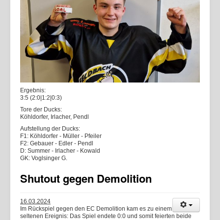
Ergebnis:
3:5 (2:0|1:2|0:3)
Tore der Ducks:
Köhldorfer, Irlacher, Pendl
Aufstellung der Ducks:
F1: Köhldorfer - Müller - Pfeiler
F2: Gebauer - Edler - Pendl
D: Summer - Irlacher - Kowald
GK: Voglsinger G.
Shutout gegen Demolition
16.03.2024
Im Rückspiel gegen den EC Demolition kam es zu einem
seltenen Ereignis: Das Spiel endete 0:0 und somit feierten beide