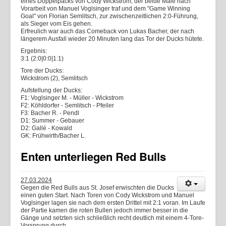
eines Doppelpacks von Cody Wickstrom, der beide Male nach
Vorarbeit von Manuel Voglsinger traf und dem "Game Winning
Goal" von Florian Semlitsch, zur zwischenzeitlichen 2:0-Führung,
als Sieger vom Eis gehen.
Erfreulich war auch das Comeback von Lukas Bacher, der nach
längerem Ausfall wieder 20 Minuten lang das Tor der Ducks hütete.
Ergebnis:
3:1 (2:0|0:0|1:1)
Tore der Ducks:
Wickstrom (2), Semlitsch
Aufstellung der Ducks:
F1: Voglsinger M. - Müller - Wickstrom
F2: Köhldorfer - Semlitsch - Pfeiler
F3: Bacher R. - Pendl
D1: Summer - Gebauer
D2: Gallé - Kowald
GK: Frühwirth/Bacher L.
Enten unterliegen Red Bulls
27.03.2024
Gegen die Red Bulls aus St. Josef erwischten die Ducks
einen guten Start. Nach Toren von Cody Wickstrom und Manuel
Voglsinger lagen sie nach dem ersten Drittel mit 2:1 voran. Im Laufe
der Partie kamen die roten Bullen jedoch immer besser in die
Gänge und setzten sich schließlich recht deutlich mit einem 4-Tore-
Vorsprung durch.