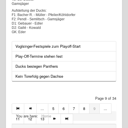
Gamsjäger
Aufstellung der Ducks:
F1: Bacher R. - Müller - Pfeiler/Köhldorfer
F2: Pendl - Semlitsch - Gamsjäger
D1: Gebauer - Edler
D2: Gallé - Kowald
GK: Eder
Voglsinger-Festspiele zum Playoff-Start
Play-Off-Termine stehen fest
Ducks besiegen Panthers
Kein Torerfolg gegen Dachse
Page 9 of 34
...
5
6
7
8
9
...
You are here:
Home
11
12
13