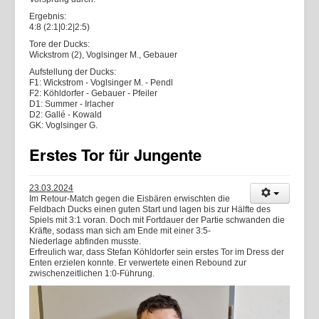
Ergebnis:
4:8 (2:1|0:2|2:5)
Tore der Ducks:
Wickstrom (2), Voglsinger M., Gebauer
Aufstellung der Ducks:
F1: Wickstrom - Voglsinger M. - Pendl
F2: Köhldorfer - Gebauer - Pfeiler
D1: Summer - Irlacher
D2: Gallé - Kowald
GK: Voglsinger G.
Erstes Tor für Jungente
23.03.2024
Im Retour-Match gegen die Eisbären erwischten die
Feldbach Ducks einen guten Start und lagen bis zur Hälfte des
Spiels mit 3:1 voran. Doch mit Fortdauer der Partie schwanden die
Kräfte, sodass man sich am Ende mit einer 3:5-
Niederlage abfinden musste.
Erfreulich war, dass Stefan Köhldorfer sein erstes Tor im Dress der
Enten erzielen konnte. Er verwertete einen Rebound zur
zwischenzeitlichen 1:0-Führung.