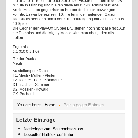
lediglich ein Treffer auf jeder Seite. Die Eisbären gingen in der 28.
Minute in Führung und hielten diese bis zur 43. Minute fest, ehe
Armin Meuli den gegnerischen Keeper doch noch bezwingen
konnte. Es war bereits sein 10. Treffer in der laufenden Saison.
Die Ducks beenden damit den Grunddurchgang mit 7 Punkten aus
10 Spielen.
Die Gegner der Play-Off Gruppe B/C stehen noch nicht alle fest. Auf
die Dolphins und die Mighty Moose wird man aber jedenfalls
treffen.
Ergebnis:
1:1 (0:0|0:1|1:0)
Tor der Ducks:
Meuli
Aufstellung der Ducks:
F1: Meuli - Müller - Pfeiler
F2: Riedler - Fetz - Köhldorfer
D1: Irlacher - Summer
D2: Mössler - Kowald
GK: Bacher L.
You are here:
Home
Remis gegen Eisbären
Letzte Einträge
Niederlage zum Saisonabschluss
Doppelter Hattrick der Enten