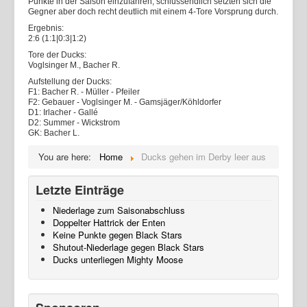
Punkte in der Saison einzufahren, schlussendlich setzten sich die
Gegner aber doch recht deutlich mit einem 4-Tore Vorsprung durch.
Ergebnis:
2:6 (1:1|0:3|1:2)
Tore der Ducks:
Voglsinger M., Bacher R.
Aufstellung der Ducks:
F1: Bacher R. - Müller - Pfeiler
F2: Gebauer - Voglsinger M. - Gamsjäger/Köhldorfer
D1: Irlacher - Gallé
D2: Summer - Wickstrom
GK: Bacher L.
You are here:
Home
Ducks gehen im Derby leer aus
Letzte Einträge
Niederlage zum Saisonabschluss
Doppelter Hattrick der Enten
Keine Punkte gegen Black Stars
Shutout-Niederlage gegen Black Stars
Ducks unterliegen Mighty Moose