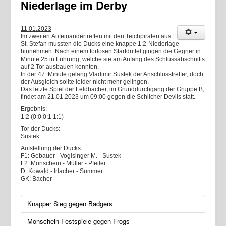
Niederlage im Derby
11.01.2023
Im zweiten Aufeinandertreffen mit den Teichpiraten aus
St. Stefan mussten die Ducks eine knappe 1:2-Niederlage
hinnehmen. Nach einem torlosen Startdrittel gingen die Gegner in
Minute 25 in Führung, welche sie am Anfang des Schlussabschnitts
auf 2 Tor ausbauen konnten.
In der 47. Minute gelang Vladimir Sustek der Anschlusstreffer, doch
der Ausgleich sollte leider nicht mehr gelingen.
Das letzte Spiel der Feldbacher, im Grunddurchgang der Gruppe B,
findet am 21.01.2023 um 09:00 gegen die Schilcher Devils statt.
Ergebnis:
1:2 (0:0|0:1|1:1)
Tor der Ducks:
Sustek
Aufstellung der Ducks:
F1: Gebauer - Voglsinger M. - Sustek
F2: Monschein - Müller - Pfeiler
D: Kowald - Irlacher - Summer
GK: Bacher
Knapper Sieg gegen Badgers
Monschein-Festspiele gegen Frogs