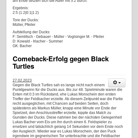
am Ende setzten sich die Adler mit 5:2 durch.
Ergebnis:
2:5 (1:2|0:1|1:2)
Tore der Ducks:
Müller, Pfeiler
Aufstellung der Ducks:
F: Semlitsch - Gebauer - Müller - Voglsinger M. - Pfeiler
D: Kowald - Irlacher - Summer
GK: Bacher
Comeback-Erfolg gegen Black
Turtles
27.02.2023
Gegen die Black Turtles sah es lange nicht nach einem
Punktgewinn für die Ducks aus. Bis zur 48. Spielminute waren die
Enten mit 0:3 im Rückstand, ehe Lukas Monschein den ersten
Treffer der Feldbacher erzielte. Ab diesem Zeitpunkt war die Partie
recht ausgeglichen, mit Chancen auf beiden Seiten, doch
spätestens als Markus Müller, knapp eine Minute vor Ende der
Spielzeit, den Anschlusstreffer erzielte, kippte das Match zu
Gunsten der Ducks. Diese nahmen bei der nächsten Gelegenheit
Lukas Bacher vom Eis um ihn durch einen 6. Feldspieler zu
ersetzen und tatsächlich gelang 14 Sekunden vor dem Ende noch
der Ausgleich. Wieder war es Lukas Monschein, der den Puck
irgendwie im gegnerischen Tor unterbrachte und die Feldbacher