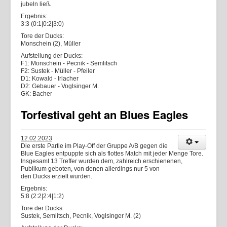
jubeln ließ.
Ergebnis:
3:3 (0:1|0:2|3:0)
Tore der Ducks:
Monschein (2), Müller
Aufstellung der Ducks:
F1: Monschein - Pecnik - Semlitsch
F2: Sustek - Müller - Pfeiler
D1: Kowald - Irlacher
D2: Gebauer - Voglsinger M.
GK: Bacher
Torfestival geht an Blues Eagles
12.02.2023
Die erste Partie im Play-Off der Gruppe A/B gegen die
Blue Eagles entpuppte sich als flottes Match mit jeder Menge Tore.
Insgesamt 13 Treffer wurden dem, zahlreich erschienenen,
Publikum geboten, von denen allerdings nur 5 von
den Ducks erzielt wurden.
Ergebnis:
5:8 (2:2|2:4|1:2)
Tore der Ducks:
Sustek, Semlitsch, Pecnik, Voglsinger M. (2)