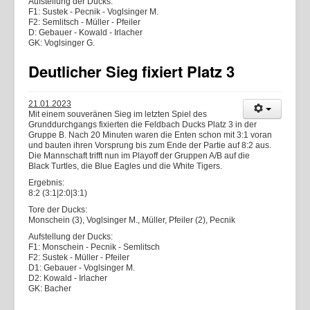
Aufstellung der Ducks:
F1: Sustek - Pecnik - Voglsinger M.
F2: Semlitsch - Müller - Pfeiler
D: Gebauer - Kowald - Irlacher
GK: Voglsinger G.
Deutlicher Sieg fixiert Platz 3
21.01.2023
Mit einem souveränen Sieg im letzten Spiel des
Grunddurchgangs fixierten die Feldbach Ducks Platz 3 in der
Gruppe B. Nach 20 Minuten waren die Enten schon mit 3:1 voran
und bauten ihren Vorsprung bis zum Ende der Partie auf 8:2 aus.
Die Mannschaft trifft nun im Playoff der Gruppen A/B auf die
Black Turtles, die Blue Eagles und die White Tigers.
Ergebnis:
8:2 (3:1|2:0|3:1)
Tore der Ducks:
Monschein (3), Voglsinger M., Müller, Pfeiler (2), Pecnik
Aufstellung der Ducks:
F1: Monschein - Pecnik - Semlitsch
F2: Sustek - Müller - Pfeiler
D1: Gebauer - Voglsinger M.
D2: Kowald - Irlacher
GK: Bacher