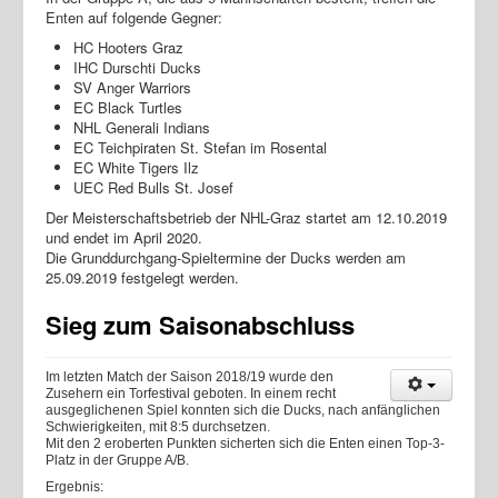
Enten auf folgende Gegner:
HC Hooters Graz
IHC Durschti Ducks
SV Anger Warriors
EC Black Turtles
NHL Generali Indians
EC Teichpiraten St. Stefan im Rosental
EC White Tigers Ilz
UEC Red Bulls St. Josef
Der Meisterschaftsbetrieb der NHL-Graz startet am 12.10.2019
und endet im April 2020.
Die Grunddurchgang-Spieltermine der Ducks werden am
25.09.2019 festgelegt werden.
Sieg zum Saisonabschluss
Im letzten Match der Saison 2018/19 wurde den
Zusehern ein Torfestival geboten. In einem recht
ausgeglichenen Spiel konnten sich die Ducks, nach anfänglichen
Schwierigkeiten, mit 8:5 durchsetzen.
Mit den 2 eroberten Punkten sicherten sich die Enten einen Top-3-
Platz in der Gruppe A/B.
Ergebnis: