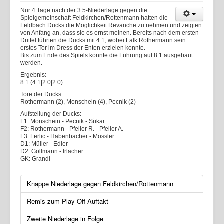
Nur 4 Tage nach der 3:5-Niederlage gegen die
Spielgemeinschaft Feldkirchen/Rottenmann
hatten die
Feldbach Ducks die Möglichkeit Revanche zu nehmen und zeigten
von Anfang an, dass sie es ernst meinen. Bereits nach dem ersten
Drittel führten die Ducks mit 4:1, wobei Falk Rothermann sein
erstes Tor im Dress der Enten erzielen konnte.
Bis zum Ende des Spiels konnte die Führung auf 8:1 ausgebaut
werden.
Ergebnis:
8:1 (4:1|2:0|2:0)
Tore der Ducks:
Rothermann (2), Monschein (4), Pecnik (2)
Aufstellung der Ducks:
F1: Monschein - Pecnik - Sükar
F2: Rothermann - Pfeiler R. - Pfeiler A.
F3: Ferlic - Habenbacher - Mössler
D1: Müller - Edler
D2: Gollmann -
Irlacher
GK: Grandi
Knappe Niederlage gegen Feldkirchen/Rottenmann
Remis zum Play-Off-Auftakt
Zweite Niederlage in Folge