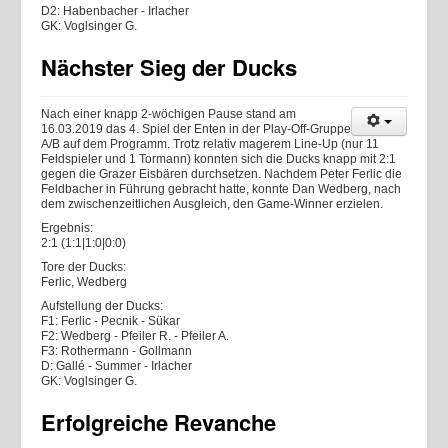
D2: Habenbacher - Irlacher
GK: Voglsinger G.
Nächster Sieg der Ducks
Nach einer knapp 2-wöchigen Pause stand am
16.03.2019 das 4. Spiel der Enten in der Play-Off-Gruppe
A/B auf dem Programm. Trotz relativ magerem Line-Up (nur 11
Feldspieler und 1 Tormann) konnten sich die Ducks knapp mit 2:1
gegen die Grazer Eisbären durchsetzen. Nachdem Peter Ferlic die
Feldbacher in Führung gebracht hatte, konnte Dan Wedberg, nach
dem zwischenzeitlichen Ausgleich, den Game-Winner erzielen.
Ergebnis:
2:1 (1:1|1:0|0:0)
Tore der Ducks:
Ferlic, Wedberg
Aufstellung der Ducks:
F1: Ferlic - Pecnik - Sükar
F2: Wedberg - Pfeiler R. - Pfeiler A.
F3: Rothermann - Gollmann
D: Gallé - Summer - Irlacher
GK: Voglsinger G.
Erfolgreiche Revanche