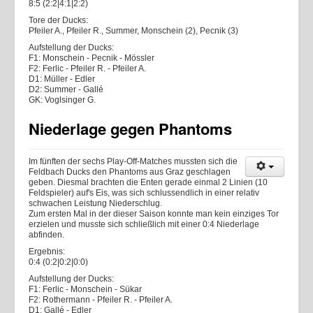
8:5 (2:2|4:1|2:2)
Tore der Ducks:
Pfeiler A., Pfeiler R., Summer, Monschein (2), Pecnik (3)
Aufstellung der Ducks:
F1: Monschein - Pecnik - Mössler
F2: Ferlic - Pfeiler R. - Pfeiler A.
D1: Müller - Edler
D2: Summer - Gallé
GK: Voglsinger G.
Niederlage gegen Phantoms
Im fünften der sechs Play-Off-Matches mussten sich die
Feldbach Ducks den Phantoms aus Graz geschlagen
geben. Diesmal brachten die Enten gerade einmal 2 Linien (10
Feldspieler) auf's Eis, was sich schlussendlich in einer relativ
schwachen Leistung Niederschlug.
Zum ersten Mal in der dieser Saison konnte man kein einziges Tor
erzielen und musste sich schließlich mit einer 0:4 Niederlage
abfinden.
Ergebnis:
0:4 (0:2|0:2|0:0)
Aufstellung der Ducks:
F1: Ferlic - Monschein - Sükar
F2: Rothermann - Pfeiler R. - Pfeiler A.
D1: Gallé - Edler