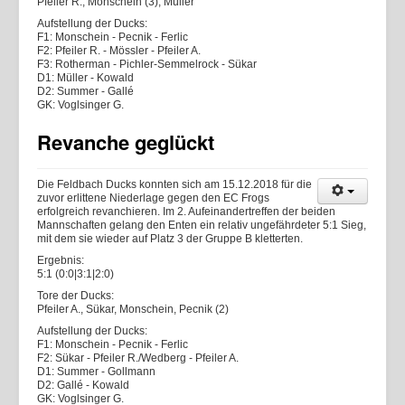
Pfeiler R., Monschein (3), Müller
Aufstellung der Ducks:
F1: Monschein - Pecnik - Ferlic
F2: Pfeiler R. - Mössler - Pfeiler A.
F3: Rotherman - Pichler-Semmelrock - Sükar
D1: Müller - Kowald
D2: Summer - Gallé
GK: Voglsinger G.
Revanche geglückt
Die Feldbach Ducks konnten sich am 15.12.2018 für die
zuvor erlittene Niederlage gegen den EC Frogs
erfolgreich revanchieren. Im 2. Aufeinandertreffen der beiden
Mannschaften gelang den Enten ein relativ ungefährdeter 5:1 Sieg,
mit dem sie wieder auf Platz 3 der Gruppe B kletterten.
Ergebnis:
5:1 (0:0|3:1|2:0)
Tore der Ducks:
Pfeiler A., Sükar, Monschein, Pecnik (2)
Aufstellung der Ducks:
F1: Monschein - Pecnik - Ferlic
F2: Sükar - Pfeiler R./Wedberg - Pfeiler A.
D1: Summer - Gollmann
D2: Gallé - Kowald
GK: Voglsinger G.