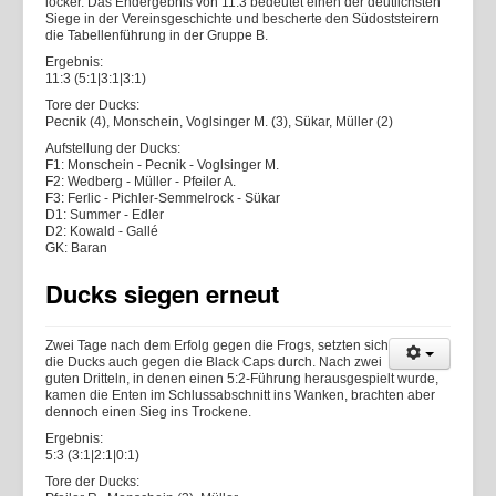
locker. Das Endergebnis von 11:3 bedeutet einen der deutlichsten
Siege in der Vereinsgeschichte und bescherte den Südoststeirern
die Tabellenführung in der Gruppe B.
Ergebnis:
11:3 (5:1|3:1|3:1)
Tore der Ducks:
Pecnik (4), Monschein, Voglsinger M. (3), Sükar, Müller (2)
Aufstellung der Ducks:
F1: Monschein - Pecnik - Voglsinger M.
F2: Wedberg - Müller - Pfeiler A.
F3: Ferlic - Pichler-Semmelrock - Sükar
D1: Summer - Edler
D2: Kowald - Gallé
GK: Baran
Ducks siegen erneut
Zwei Tage nach dem Erfolg gegen die Frogs, setzten sich
die Ducks auch gegen die Black Caps durch. Nach zwei
guten Dritteln, in denen einen 5:2-Führung herausgespielt wurde,
kamen die Enten im Schlussabschnitt ins Wanken, brachten aber
dennoch einen Sieg ins Trockene.
Ergebnis:
5:3 (3:1|2:1|0:1)
Tore der Ducks: