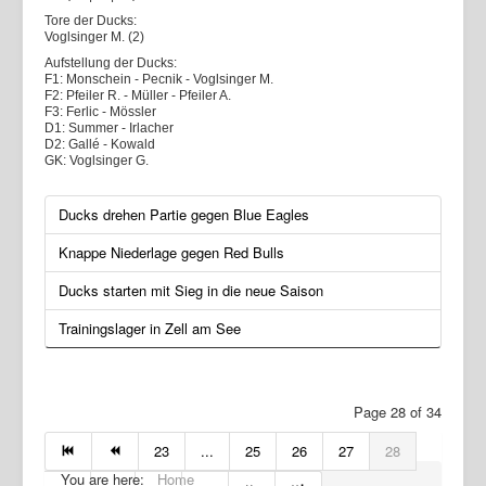
Tore der Ducks:
Voglsinger M. (2)
Aufstellung der Ducks:
F1: Monschein - Pecnik - Voglsinger M.
F2: Pfeiler R. - Müller - Pfeiler A.
F3: Ferlic - Mössler
D1: Summer - Irlacher
D2: Gallé - Kowald
GK: Voglsinger G.
Ducks drehen Partie gegen Blue Eagles
Knappe Niederlage gegen Red Bulls
Ducks starten mit Sieg in die neue Saison
Trainingslager in Zell am See
Page 28 of 34
23
...
25
26
27
28
You are here:
Home