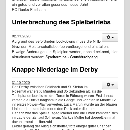
ein gutes und vor allen gesundes neues Jahr!
EC Ducks Feldbach
Unterbrechung des Spielbetriebs
02.11.2020
Aufgrund des verordneten Lockdowns muss die NHL-
Graz den Meisterschaftsbetrieb vorübergehend einstellen.
Etwaige Änderungen im Spielplan werden, sobald bekannt, hier
aktualisiert werden:
Spieltermine - Grunddurchgang
.
Knappe Niederlage im Derby
31.10.2020
Das Derby zwischen Feldbach und St. Stefan im
Rosental war erst 6 Minuten und 35 Sekunden alt, als die
Teichpiraten bereits mit drei Toren in Führung waren. Erst danach
kamen die Ducks langsam in die Gänge und konnten in Minute 12
ihr erstes Power-Play verwerten. Luca Martini wurde an der blauen
Linie bedient und hämmerte den Puck unter die Latte.
Danach war das Spiel ausgeglichener und die Enten kämpften sich
im Laufe der Zeit auf 3:4 heran. Markus Müller traf doppelt, einmal
davon erneut in Überzahl.
Leider gelang der Ausgleichstreffer, trotz einiger guter Chancen