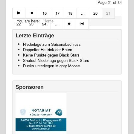
Page 21 of 34
16
17
18
...
20
21
You are here:
Home
22
23
24
...
Letzte Einträge
Niederlage zum Saisonabschluss
Doppelter Hattrick der Enten
Keine Punkte gegen Black Stars
Shutout-Niederlage gegen Black Stars
Ducks unterliegen Mighty Moose
Sponsoren