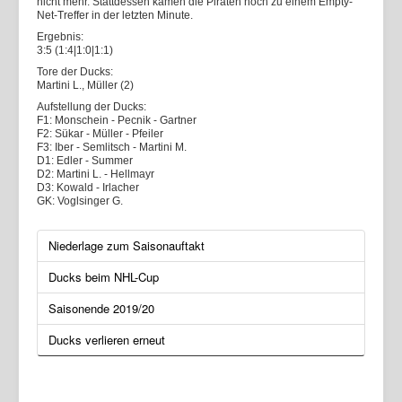
nicht mehr. Stattdessen kamen die Piraten noch zu einem Empty-
Net-Treffer in der letzten Minute.
Ergebnis:
3:5 (1:4|1:0|1:1)
Tore der Ducks:
Martini L., Müller (2)
Aufstellung der Ducks:
F1: Monschein - Pecnik - Gartner
F2: Sükar - Müller - Pfeiler
F3: Iber - Semlitsch - Martini M.
D1: Edler - Summer
D2: Martini L. - Hellmayr
D3: Kowald - Irlacher
GK: Voglsinger G.
Niederlage zum Saisonauftakt
Ducks beim NHL-Cup
Saisonende 2019/20
Ducks verlieren erneut